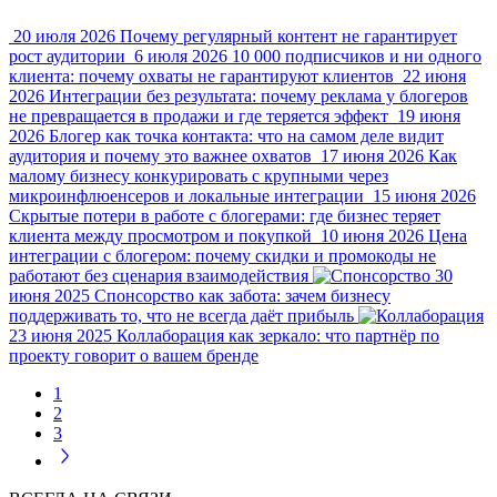
20 июля 2026
Почему регулярный контент не гарантирует
рост аудитории
6 июля 2026
10 000 подписчиков и ни одного
клиента: почему охваты не гарантируют клиентов
22 июня
2026
Интеграции без результата: почему реклама у блогеров
не превращается в продажи и где теряется эффект
19 июня
2026
Блогер как точка контакта: что на самом деле видит
аудитория и почему это важнее охватов
17 июня 2026
Как
малому бизнесу конкурировать с крупными через
микроинфлюенсеров и локальные интеграции
15 июня 2026
Скрытые потери в работе с блогерами: где бизнес теряет
клиента между просмотром и покупкой
10 июня 2026
Цена
интеграции с блогером: почему скидки и промокоды не
работают без сценария взаимодействия
30
июня 2025
Спонсорство как забота: зачем бизнесу
поддерживать то, что не всегда даёт прибыль
23 июня 2025
Коллаборация как зеркало: что партнёр по
проекту говорит о вашем бренде
1
2
3